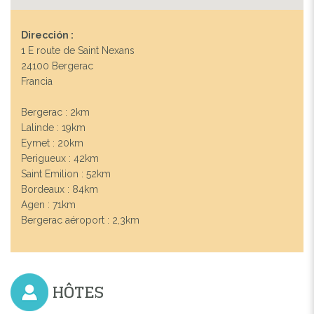
Dirección :
1 E route de Saint Nexans
24100 Bergerac
Francia
Bergerac : 2km
Lalinde : 19km
Eymet : 20km
Perigueux : 42km
Saint Emilion : 52km
Previous
Next
Bordeaux : 84km
Agen : 71km
Bergerac aéroport : 2,3km
HÔTES