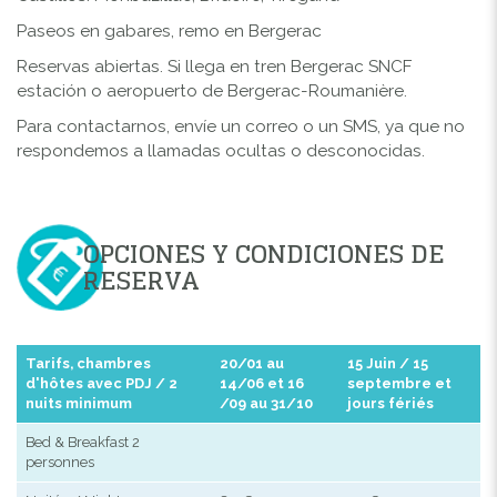
Paseos en gabares, remo en Bergerac
Reservas abiertas. Si llega en tren Bergerac SNCF
estación o aeropuerto de Bergerac-Roumanière.
Para contactarnos, envíe un correo o un SMS, ya que no
respondemos a llamadas ocultas o desconocidas.
OPCIONES Y CONDICIONES DE
RESERVA
Tarifs, chambres
20/01 au
15 Juin / 15
d'hôtes avec PDJ / 2
14/06 et 16
septembre et
nuits minimum
/09 au 31/10
jours fériés
Bed & Breakfast 2
personnes