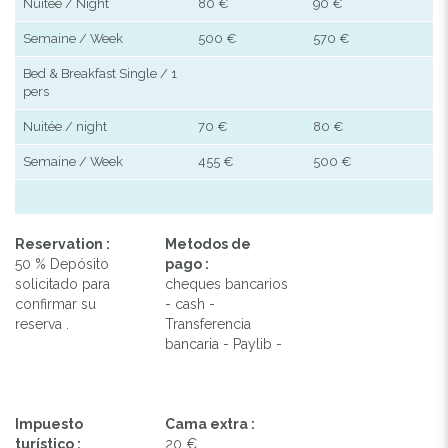
Nuitée / Night
80 €
90 €
Semaine / Week
500 €
570 €
Bed & Breakfast Single / 1
pers
Nuitée / night
70 €
80 €
Semaine / Week
455 €
500 €
Reservation :
Metodos de
50 % Depósito
pago :
solicitado para
cheques bancarios
confirmar su
- cash -
reserva .
Transferencia
bancaria - Paylib -
Impuesto
Cama extra :
turístico :
20 €