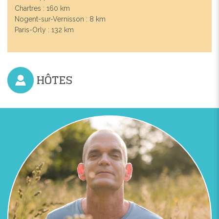
Chartres : 160 km
Nogent-sur-Vernisson : 8 km
Previous
Next
Paris-Orly : 132 km
HÔTES