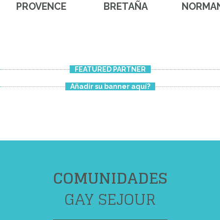
PROVENCE
BRETAÑA
NORMAN
FEATURED PARTNER
Añadir su banner aquí?
COMUNIDADES
GAY SEJOUR