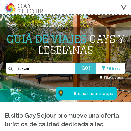
GUIÀ DE VIAJES
GAYS Y
LESBIANAS
GO !
Filtros
Filtros claros
Buscar con mappa
El sitio Gay Sejour promueve una oferta
turística de calidad dedicada a las