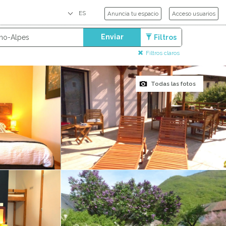
Anuncia tu espacio
Acceso usuarios
Enviar
Filtros
Filtros claros
Todas las fotos