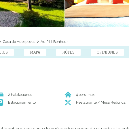
Casa de Huespedes
Au P'tit Bonheur
CIOS
MAPA
HÔTES
OPINIONES
2 habitaciones
4 pers. max
Estacionamiento
Restaurante / Mesa Redonda
’tit bonheur, una casa de huéspedes renovada situada a la entr