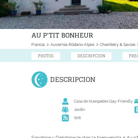
AU P'TIT BONHEUR
Francia
Auvernia-Ródano-Alpes
Chambéry & Savoie
PHOTOS
DESCRIPCION
PRE
DESCRIPCION
Casa de Huespedes Gay-Friendly
Jardín
Wifi
Sandrine y Delphine le dan la bienvenida a Au p