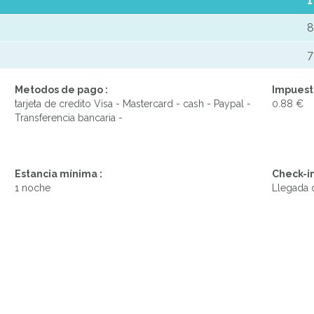
1
8
7
Metodos de pago :
Impuesto
tarjeta de credito Visa - Mastercard - cash - Paypal -
0.88 €
Transferencia bancaria -
Estancia mínima :
Check-in
1 noche
Llegada d