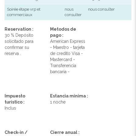
Soirée étape vrp et
nous
nous consulter
commerciaux
consulter
Reservation :
Metodos de
30 % Depósito
pago :
solicitado para
American Express
confirmar su
- Maestro - tarjeta
reserva .
de credito Visa -
Mastercard -
Transferencia
bancaria -
Impuesto
Estancia mínima :
turístico :
1 noche
Inclus
Check-in /
Cierre anual :