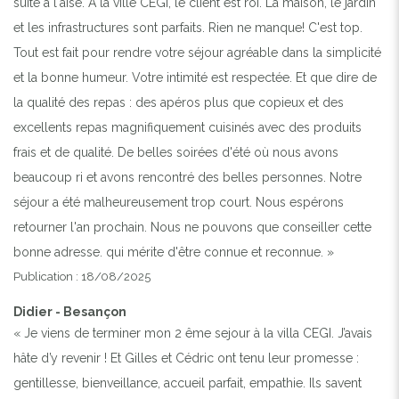
suite à l'aise. A la ville CEGI, le client est roi. La maison, le jardin
et les infrastructures sont parfaits. Rien ne manque! C'est top.
Tout est fait pour rendre votre séjour agréable dans la simplicité
Previous
Next
et la bonne humeur. Votre intimité est respectée. Et que dire de
la qualité des repas : des apéros plus que copieux et des
PISCINE
excellents repas magnifiquement cuisinés avec des produits
frais et de qualité. De belles soirées d'été où nous avons
beaucoup ri et avons rencontré des belles personnes. Notre
séjour a été malheureusement trop court. Nous espérons
retourner l'an prochain. Nous ne pouvons que conseiller cette
bonne adresse. qui mérite d'être connue et reconnue. »
Publication : 18/08/2025
Didier - Besançon
« Je viens de terminer mon 2 ême sejour à la villa CEGI. J’avais
hâte d’y revenir ! Et Gilles et Cédric ont tenu leur promesse :
gentillesse, bienveillance, accueil parfait, empathie. Ils savent