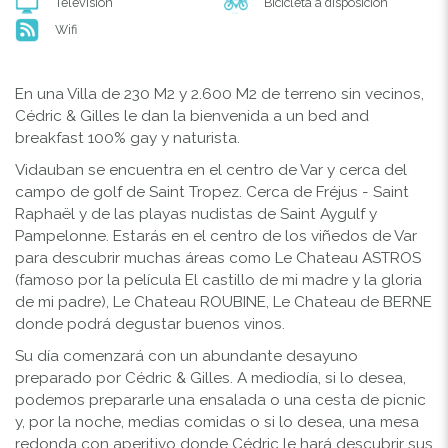
Televisión
Bicicleta a disposición
Wifi
En una Villa de 230 M2 y 2.600 M2 de terreno sin vecinos,
Cédric & Gilles le dan la bienvenida a un bed and
breakfast 100% gay y naturista.
Vidauban se encuentra en el centro de Var y cerca del
campo de golf de Saint Tropez. Cerca de Fréjus - Saint
Raphaël y de las playas nudistas de Saint Aygulf y
Pampelonne. Estarás en el centro de los viñedos de Var
para descubrir muchas áreas como Le Chateau ASTROS
(famoso por la película El castillo de mi madre y la gloria
de mi padre), Le Chateau ROUBINE, Le Chateau de BERNE
donde podrá degustar buenos vinos.
Su día comenzará con un abundante desayuno
preparado por Cédric & Gilles. A mediodía, si lo desea,
podemos prepararle una ensalada o una cesta de picnic
y, por la noche, medias comidas o si lo desea, una mesa
redonda con aperitivo donde Cédric le hará descubrir sus