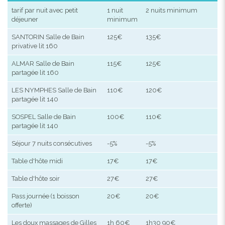
tarif par nuit avec petit
1 nuit
2 nuits minimum
déjeuner
minimum
SANTORIN Salle de Bain
125€
135€
privative lit 160
ALMAR Salle de Bain
115€
125€
partagée lit 160
LES NYMPHES Salle de Bain
110€
120€
partagée lit 140
SOSPEL Salle de Bain
100€
110€
partagée lit 140
Séjour 7 nuits consécutives
-5%
-5%
Table d'hôte midi
17€
17€
Table d'hôte soir
27€
27€
Pass journée (1 boisson
20€
20€
offerte)
Les doux massages de Gilles
1h 60€
1h30 90€