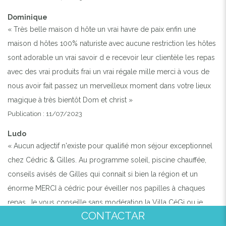
Dominique
« Très belle maison d hôte un vrai havre de paix enfin une
maison d hôtes 100% naturiste avec aucune restriction les hôtes
sont adorable un vrai savoir d e recevoir leur clientèle les repas
avec des vrai produits frai un vrai régale mille merci à vous de
nous avoir fait passez un merveilleux moment dans votre lieux
magique à très bientôt Dom et christ »
Publication : 11/07/2023
Ludo
« Aucun adjectif n'existe pour qualifié mon séjour exceptionnel
chez Cédric & Gilles. Au programme soleil, piscine chauffée,
conseils avisés de Gilles qui connait si bien la région et un
énorme MERCI à cédric pour éveiller nos papilles à chaques
repas. Je vous conseille sans modération la Villa CéGi ou je
CONTACTAR
peux vous l'assurer vous passerez un séjour idilique et