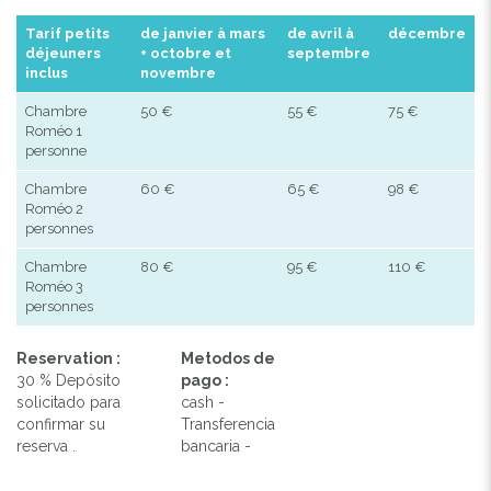
Tarif petits
de janvier à mars
de avril à
décembre
déjeuners
+ octobre et
septembre
inclus
novembre
Chambre
50 €
55 €
75 €
Roméo 1
personne
Chambre
60 €
65 €
98 €
Roméo 2
personnes
Chambre
80 €
95 €
110 €
Roméo 3
personnes
Reservation :
Metodos de
30 % Depósito
pago :
solicitado para
cash -
confirmar su
Transferencia
reserva .
bancaria -