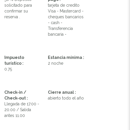
solicitado para
tarjeta de credito
confirmar su
Visa - Mastercard -
reserva .
cheques bancarios
- cash -
Transferencia
bancaria -
Impuesto
Estancia mínima :
turístico :
2 noche
0.75
Check-in /
Cierre anual :
Check-out :
abierto todo el año
Llegada de 17.00 -
20.00 / Salida
antes 11.00