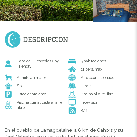
DESCRIPCION
Casa de Huespedes Gay-
5 habitaciones
Friendly
11 pers. max
Admite animales
Aire acondicionado
Spa
Jardín
Estacionamiento
Piscina al aire libre
Piscina climatizada al aire
Televisión
libre
Wifi
En el pueblo de Lamagdelaine, a 6 km de Cahors y su
Pont Valentré, en el valle del Lot, en el corazón de