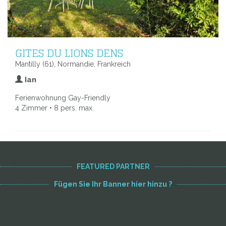
GITES DU LIONS DENS
Mantilly (61), Normandie, Frankreich
Ian
Ferienwohnung Gay-Friendly
4 Zimmer • 8 pers. max.
FEATURED PARTNER
Fügen Sie Ihr Banner hier hinzu ?