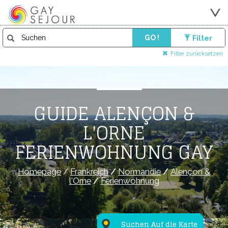
GO !
Filter
Filter zurücksetzen
GUIDE ALENÇON &
L'ORNE
FERIENWOHNUNG GAY
Homepage
/
Frankreich
/
Normandie
/
Alençon &
l'Orne
/
Ferienwohnung
Suchen Auf die Karte