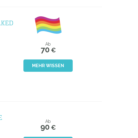
AKED
Ab
70
€
MEHR WISSEN
E
Ab
90
€