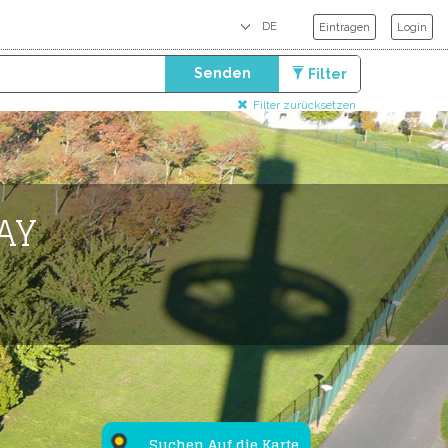
Eintragen
Login
Senden
Filter
Filter zurücksetzen
AY
Suchen Auf die Karte