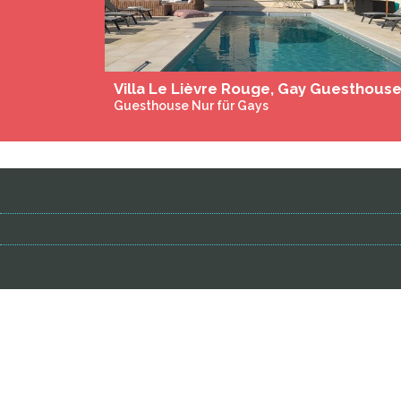
Break free naturiste home
Guesthouse Nur für Gays