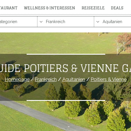
STAURANT
WELLNESS & INTERESSEN
REISEZIELE
DEALS
UIDE POITIERS & VIENNE G
Homepage
/
Frankreich
/
Aquitanien
/
Poitiers & Vienne