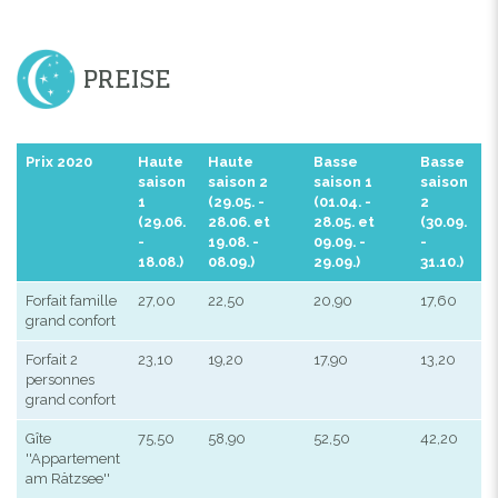
PREISE
Prix 2020
Haute
Haute
Basse
Basse
saison
saison 2
saison 1
saison
1
(29.05. -
(01.04. -
2
(29.06.
28.06. et
28.05. et
(30.09.
-
19.08. -
09.09. -
-
18.08.)
08.09.)
29.09.)
31.10.)
Forfait famille
27,00
22,50
20,90
17,60
grand confort
Forfait 2
23,10
19,20
17,90
13,20
personnes
grand confort
Gîte
75,50
58,90
52,50
42,20
''Appartement
am Rätzsee''