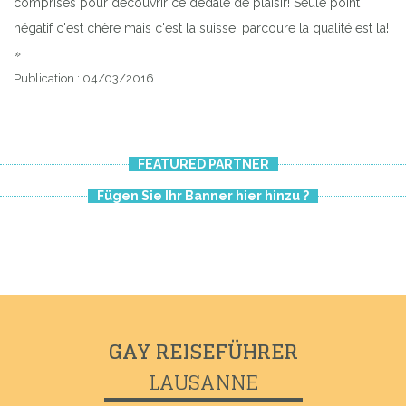
comprises pour découvrir ce dédale de plaisir! Seule point
négatif c'est chère mais c'est la suisse, parcoure la qualité est la!
»
Publication : 04/03/2016
FEATURED PARTNER
Fügen Sie Ihr Banner hier hinzu ?
Previous
Next
GAY REISEFÜHRER
LAUSANNE