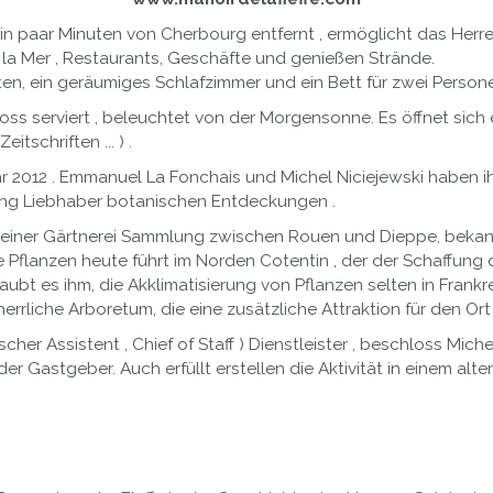
ein paar Minuten von Cherbourg entfernt , ermöglicht das Herr
la Mer , Restaurants, Geschäfte und genießen Strände.
iten, ein geräumiges Schlafzimmer und ein Bett für zwei Person
 serviert , beleuchtet von der Morgensonne. Es öffnet sich e
tschriften ... ) .
hr 2012 . Emmanuel La Fonchais und Michel Niciejewski haben 
ung Liebhaber botanischen Entdeckungen .
 einer Gärtnerei Sammlung zwischen Rouen und Dieppe, bekannt
ie Pflanzen heute führt im Norden Cotentin , der der Schaffun
laubt es ihm, die Akklimatisierung von Pflanzen selten in Frankre
rrliche Arboretum, die eine zusätzliche Attraktion für den Ort
cher Assistent , Chief of Staff ) Dienstleister , beschloss Mic
astgeber. Auch erfüllt erstellen die Aktivität in einem alten