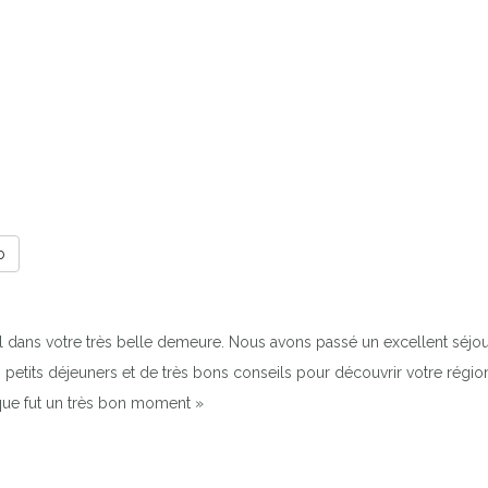
b
l dans votre très belle demeure. Nous avons passé un excellent séjou
ts petits déjeuners et de très bons conseils pour découvrir votre régi
ue fut un très bon moment »