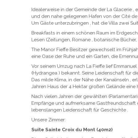
Idealerweise in der Gemeinde der La Glacerie , 
und den nahe gelegenen Hafen von der Cité de 
Um Gäste unterzubringen , hat die Villa zwei Su
Breakfasts in einem schönen Raum im Erdgeschoss
Lesen (Zeitungen, Romane , botanische Bücher, Zei
The Manor Fieffe Besitzer gewechselt im Frühja
eine Oase der Ruhe und ein Garten, die Ernenn
Vor seinem Umzug nach La Fieffe lief Emmanuel
(Hydrangea ) bekannt. Seine Leidenschaft für d
Das milde Klima, in der Nähe der Kanalinseln , er
Jahren Haus der 4 Hektar großen Gelände eine he
Nach vielen Jahren der gewählten (Parlamentaris
Empfänge und aufmerksame Gastfreundschaft der G
lebenslangen Leidenschaft für Geschichte .
Unsere Zimmer:
Suite Sainte Croix du Mont (40m2)