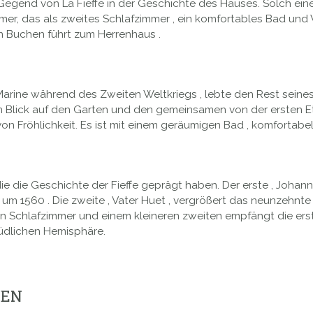
 Gegend von La Fieffe in der Geschichte des Hauses. Solch ein
mer, das als zweites Schlafzimmer , ein komfortables Bad und
n Buchen führt zum Herrenhaus .
rine während des Zweiten Weltkriegs , lebte den Rest seines L
chen Blick auf den Garten und den gemeinsamen von der ersten
n Fröhlichkeit. Es ist mit einem geräumigen Bad , komfortabel 
die die Geschichte der Fieffe geprägt haben. Der erste , Johann
um 1560 . Die zweite , Vater Huet , vergrößert das neunzehnte 
n Schlafzimmer und einem kleineren zweiten empfängt die erste
südlichen Hemisphäre.
GEN