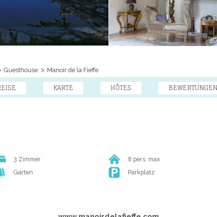
Guesthouse
Manoir de la Fieffe
REISE
KARTE
HÔTES
BEWERTUNGE
3 Zimmer
8 pers. max
Garten
Parkplatz
www.manoirdelafieffe.com