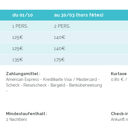
du 01/10
au 30/03 (hors fêtes)
1 PERS.
2 PERS.
125€
140€
125€
140€
135€
175€
Zahlungsmittel :
Kurtaxe 
American Express - Kreditkarte Visa / Mastercard -
0,80 € /
Scheck - Reisescheck - Bargeld - Banküberweisung
-
Mindestaufenthalt :
Check-in
2 Nacht(en)
Ankunft n