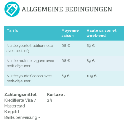
ALLGEMEINE BEDINGUNGEN
Tarifs
Moyenne
Haute saison et
saison
week-end
Nuitée yourte traditionnelle
68 €
89 €
avec petit-déj.
Nuitée roulotte tzigane avec
68 €
89 €
petit-déjeuner
Nuitée yourte Cocoon avec
89 €
109 €
petit-déjeuner
Zahlungsmittel :
Kurtaxe :
Kreditkarte Visa /
2%
Mastercard -
Bargeld -
Banküberweisung -