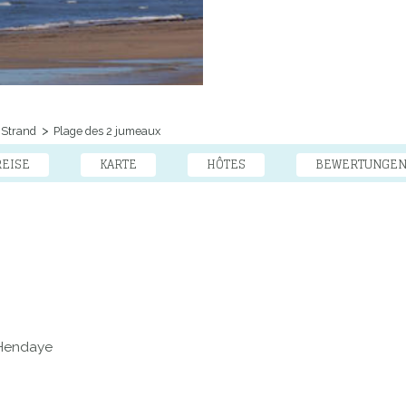
Strand
Plage des 2 jumeaux
REISE
KARTE
HÔTES
BEWERTUNGE
 Hendaye