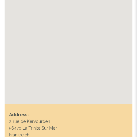
Address :
2 rue de Kervourden
56470 La Trinite Sur Mer
Frankreich