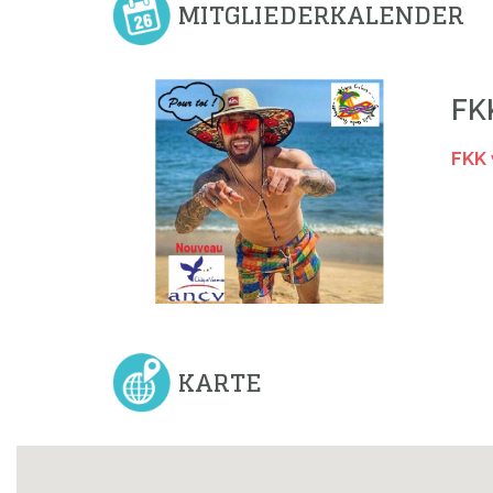
MITGLIEDERKALENDER
Previous
FK
FKK 
KARTE