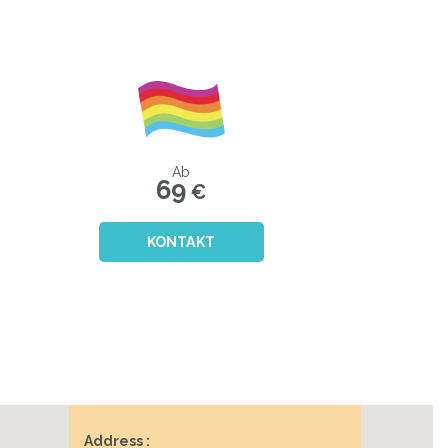
Next
Ab
69
€
KONTAKT
Address :