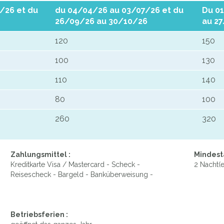
/26 et du
du 04/04/26 au 03/07/26 et du
Du 0
26/09/26 au 30/10/26
au 2
120
150
100
130
110
140
80
100
260
320
Zahlungsmittel :
Mindest
Kreditkarte Visa / Mastercard - Scheck -
2 Nacht(e
Reisescheck - Bargeld - Banküberweisung -
Betriebsferien :