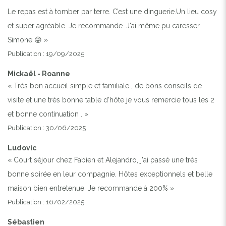
Le repas est à tomber par terre. C’est une dinguerie.Un lieu cosy
et super agréable. Je recommande. J'ai même pu caresser
Simone 😜 »
Publication : 19/09/2025
Mickaël - Roanne
« Très bon accueil simple et familiale , de bons conseils de
visite et une très bonne table d’hôte je vous remercie tous les 2
et bonne continuation . »
Publication : 30/06/2025
Previous
Next
Ludovic
« Court séjour chez Fabien et Alejandro, j'ai passé une très
bonne soirée en leur compagnie. Hôtes exceptionnels et belle
NOTRE PETITE MAISON À L'ABRI DES REGARDS
maison bien entretenue. Je recommande à 200% »
Publication : 16/02/2025
Sébastien