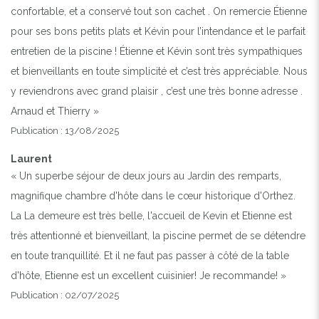
confortable, et a conservé tout son cachet . On remercie Étienne
pour ses bons petits plats et Kévin pour l’intendance et le parfait
Previous
Next
entretien de la piscine ! Étienne et Kévin sont très sympathiques
et bienveillants en toute simplicité et c’est très appréciable. Nous
PISCINE CHAUFFÉE 12M X 5M ET 2,4M DE
y reviendrons avec grand plaisir , c’est une très bonne adresse .
PROFONDEUR
Arnaud et Thierry »
Publication : 13/08/2025
Laurent
« Un superbe séjour de deux jours au Jardin des remparts,
magnifique chambre d'hôte dans le cœur historique d'Orthez.
La La demeure est très belle, l'accueil de Kevin et Etienne est
très attentionné et bienveillant, la piscine permet de se détendre
en toute tranquillité. Et il ne faut pas passer à côté de la table
d'hôte, Etienne est un excellent cuisinier! Je recommande! »
Publication : 02/07/2025