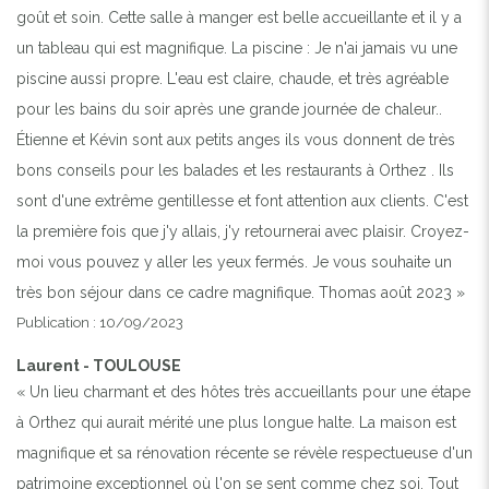
goût et soin. Cette salle à manger est belle accueillante et il y a
un tableau qui est magnifique. La piscine : Je n'ai jamais vu une
piscine aussi propre. L'eau est claire, chaude, et très agréable
pour les bains du soir après une grande journée de chaleur..
Étienne et Kévin sont aux petits anges ils vous donnent de très
bons conseils pour les balades et les restaurants à Orthez . Ils
sont d'une extrême gentillesse et font attention aux clients. C'est
la première fois que j'y allais, j'y retournerai avec plaisir. Croyez-
moi vous pouvez y aller les yeux fermés. Je vous souhaite un
très bon séjour dans ce cadre magnifique. Thomas août 2023 »
Publication : 10/09/2023
Laurent - TOULOUSE
« Un lieu charmant et des hôtes très accueillants pour une étape
à Orthez qui aurait mérité une plus longue halte. La maison est
magnifique et sa rénovation récente se révèle respectueuse d'un
patrimoine exceptionnel où l'on se sent comme chez soi. Tout