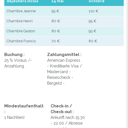
déjeuners inclus
14 mai
octobre
Chambre Jeanne
95 €
110 €
Chambre Henri
80 €
95 €
Chambre Gaston
80 €
95 €
Chambre Francis
70 €
80 €
Buchung :
Zahlungsmittel :
25 % Voraus /-
American Express
Anzahlung .
- Kreditkarte Visa /
Mastercard -
Reisescheck -
Bargeld -
Mindestaufenthalt
Check-in /
:
Check-out :
1 Nacht(en)
Ankunft nach 15.30
- 22.00 / Abreise