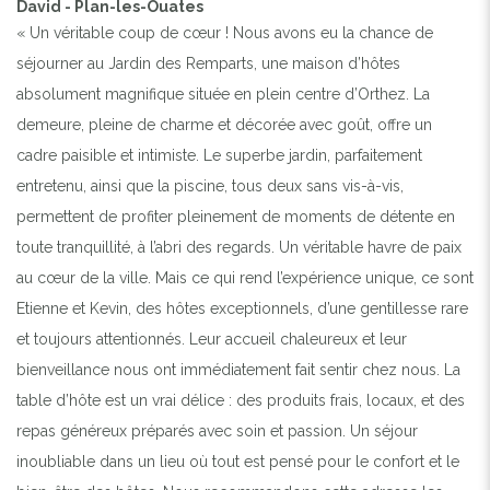
David - Plan-les-Ouates
« Un véritable coup de cœur ! Nous avons eu la chance de
séjourner au Jardin des Remparts, une maison d’hôtes
absolument magnifique située en plein centre d’Orthez. La
demeure, pleine de charme et décorée avec goût, offre un
cadre paisible et intimiste. Le superbe jardin, parfaitement
entretenu, ainsi que la piscine, tous deux sans vis-à-vis,
permettent de profiter pleinement de moments de détente en
toute tranquillité, à l’abri des regards. Un véritable havre de paix
au cœur de la ville. Mais ce qui rend l’expérience unique, ce sont
Etienne et Kevin, des hôtes exceptionnels, d’une gentillesse rare
et toujours attentionnés. Leur accueil chaleureux et leur
bienveillance nous ont immédiatement fait sentir chez nous. La
table d’hôte est un vrai délice : des produits frais, locaux, et des
repas généreux préparés avec soin et passion. Un séjour
inoubliable dans un lieu où tout est pensé pour le confort et le