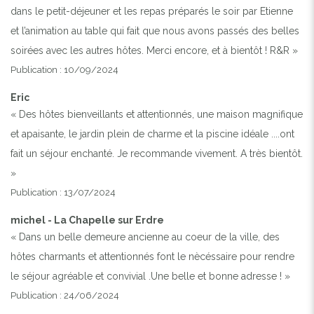
dans le petit-déjeuner et les repas préparés le soir par Etienne
et l’animation au table qui fait que nous avons passés des belles
soirées avec les autres hôtes. Merci encore, et à bientôt ! R&R »
Publication : 10/09/2024
Eric
« Des hôtes bienveillants et attentionnés, une maison magnifique
et apaisante, le jardin plein de charme et la piscine idéale ....ont
fait un séjour enchanté. Je recommande vivement. A très bientôt.
»
Publication : 13/07/2024
michel - La Chapelle sur Erdre
« Dans un belle demeure ancienne au coeur de la ville, des
hôtes charmants et attentionnés font le nècéssaire pour rendre
le séjour agréable et convivial .Une belle et bonne adresse ! »
Publication : 24/06/2024