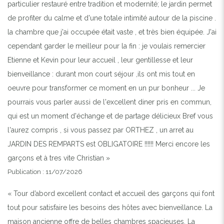
particulier restauré entre tradition et modernité; le jardin permet
de profiter du calme et d'une totale intimité autour de la piscine .
la chambre que j'ai occupée était vaste , et très bien équipée. J'ai
cependant garder le meilleur pour la fin : je voulais remercier
Etienne et Kevin pour leur accueil , leur gentillesse et leur
bienveillance : durant mon court séjour ,ils ont mis tout en
oeuvre pour transformer ce moment en un pur bonheur ... Je
pourrais vous parler aussi de l'excellent diner pris en commun,
qui est un moment d'échange et de partage délicieux Bref vous
l'aurez compris , si vous passez par ORTHEZ , un arret au
JARDIN DES REMPARTS est OBLIGATOIRE !!!!!! Merci encore les
garçons et à tres vite Christian »
Publication : 11/07/2026
« Tour d’abord excellent contact et accueil des garçons qui font
tout pour satisfaire les besoins des hôtes avec bienveillance. La
maison ancienne offre de belles chambres spacieuses. La