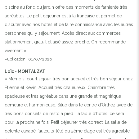
piscine au fond du jardin offre des moments de farniente très
agréables. Le petit déjeuner est à la française et permet de
discuter avec nos hôtes et de faire connaissance avec les autres
personnes qui y séjournent. Accès direct aux commerces,
stationnement gratuit et aisé assez proche. On recommande
vivement »
Publication : 01/07/2026
Loïc - MONTALZAT
« Même si court séjour, très bon accueil et très bon séjour chez
Etienne et Kevin. Accueil très chaleureux. Chambre très
spacieuse et très agréable dans une grande et magnifique
demeure et harmonieuse. Situé dans le centre d’Orthez avec de
très bons conseils de resto à pied ; la table d’hôtes, ce sera
pour la prochaine fois. Petit déjeuner très correct. La salle de
détente canapé-fauteuils-télé du 2ème étage est très agréable.