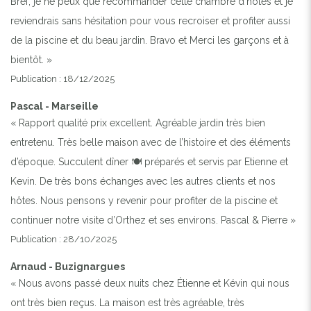
Bref, je ne peux que recommander cette chambre d’hôtes et je
reviendrais sans hésitation pour vous recroiser et profiter aussi
de la piscine et du beau jardin. Bravo et Merci les garçons et à
bientôt. »
Publication : 18/12/2025
Pascal - Marseille
« Rapport qualité prix excellent. Agréable jardin très bien
entretenu. Très belle maison avec de l’histoire et des éléments
d’époque. Succulent dîner 🍽️ préparés et servis par Etienne et
Kevin. De très bons échanges avec les autres clients et nos
hôtes. Nous pensons y revenir pour profiter de la piscine et
continuer notre visite d’Orthez et ses environs. Pascal & Pierre »
Publication : 28/10/2025
Arnaud - Buzignargues
« Nous avons passé deux nuits chez Étienne et Kévin qui nous
ont très bien reçus. La maison est très agréable, très