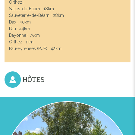
Orthez :
Salies-de-Béarn : 18km
Sauveterre-de-Béarn : 28km
Dax : 40km
Pau : 44km
Bayonne : 75km
Orthez : 1km
Pau-Pyrénées (PUF) : 42km
HÔTES