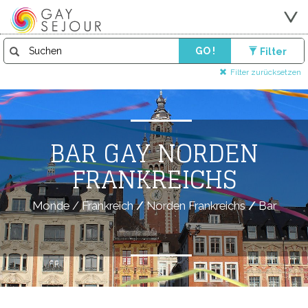
GO !
Filter
Filter zurücksetzen
BAR GAY NORDEN
FRANKREICHS
Monde
/
Frankreich
/
Norden Frankreichs
/
Bar