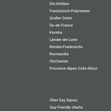
Die Antillen
Französisch-Polynesien
Großer Osten
Île-de-France
Korsika
Länder der Loire
Norden Frankreichs
Normandie
Okzitanien
Provence-Alpes-Côte d’Azur
Über Gay Sejour
Gay Friendly charta