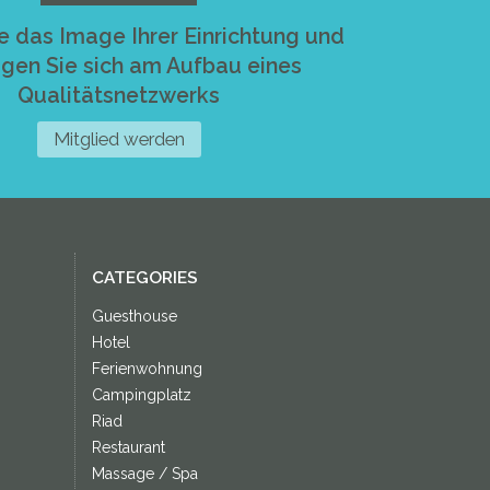
e das Image Ihrer Einrichtung und
igen Sie sich am Aufbau eines
Qualitätsnetzwerks
Mitglied werden
CATEGORIES
Guesthouse
Hotel
Ferienwohnung
Campingplatz
Riad
Restaurant
Massage / Spa