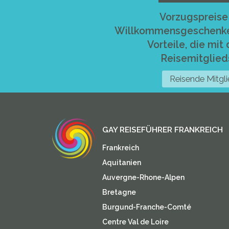
Vorzugspreise
Willkommensgeschenke .
Vorteile, die mit
Reisemitglie
Reisende Mitgl
GAY REISEFÜHRER FRANKREICH
Frankreich
Aquitanien
Auvergne-Rhone-Alpen
Bretagne
Burgund-Franche-Comté
Centre Val de Loire