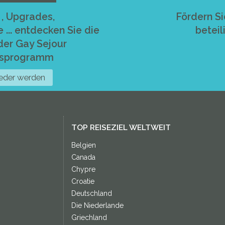
 , Upgrades,
Fördern Si
.. entdecken Sie die
beteil
 der Gay Sejour
dsprogramm
ieder werden
TOP REISEZIEL WELTWEIT
Belgien
Canada
Chypre
Croatie
Deutschland
Die Niederlande
Griechland