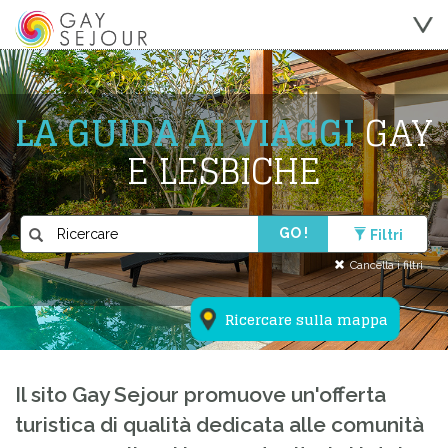
LA GUIDA AI VIAGGI
GAY
E LESBICHE
GO !
Filtri
Cancella i filtri
Ricercare sulla mappa
Il sito Gay Sejour promuove un'offerta
turistica di qualità dedicata alle comunità