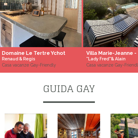
Domaine Le Tertre Ychot
Renaud & Regis
''Lady Fred''& Alain
Casa vacanze Gay-Friendly
Casa vacanze Gay-Friend
GUIDA GAY