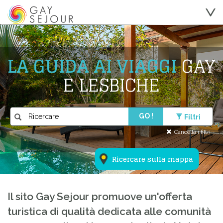
LA GUIDA AI VIAGGI
GAY
E LESBICHE
GO !
Filtri
Cancella i filtri
Ricercare sulla mappa
Il sito Gay Sejour promuove un'offerta
turistica di qualità dedicata alle comunità