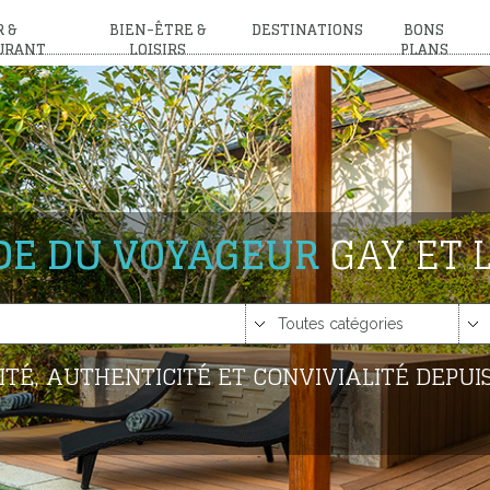
 &
BIEN-ÊTRE &
DESTINATIONS
BONS
URANT
LOISIRS
PLANS
IDE DU VOYAGEUR
GAY ET 
ITÉ, AUTHENTICITÉ ET CONVIVIALITÉ DEPUIS