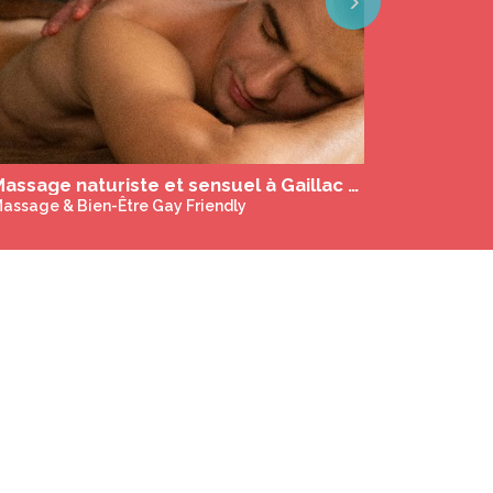
Next
Massage naturiste et sensuel à Gaillac et région Occitanie
assage & Bien-Être Gay Friendly