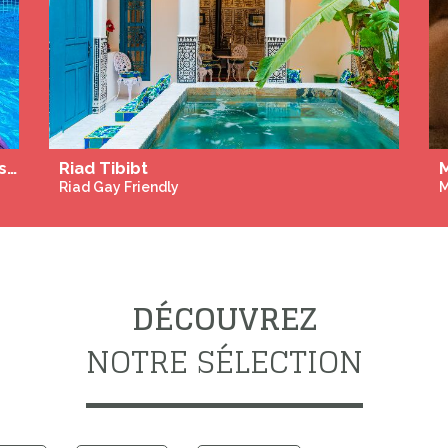
La Connexion, Gay Men Holiday Rental sur la Côte d'Azur
Riad Tibibt
Riad Gay Friendly
M
DÉCOUVREZ
NOTRE SÉLECTION