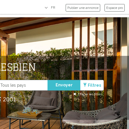
Publier une annonce
Espace pro
LESBIEN
Envoyer
Filtres
Effacer les filtres
 2001