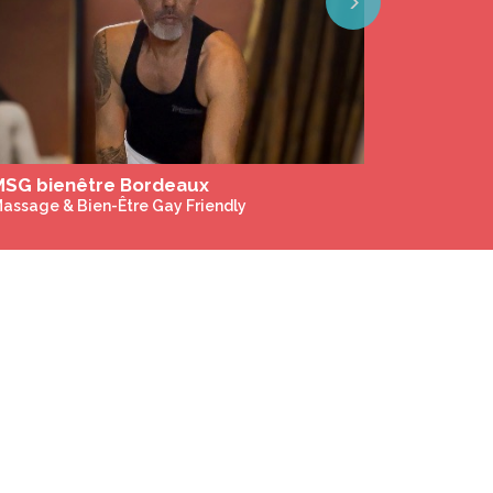
Next
Yoga Nu et initiation aux massages tantriques entre hommes à Chypre du 30 août au 6 septembre, du 20 au 27 septembre et du 18 au 25 octobre2026
ctivités Gay Only