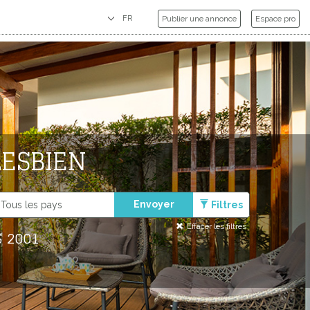
Publier une annonce
Espace pro
LESBIEN
Envoyer
Filtres
Effacer les filtres
 2001