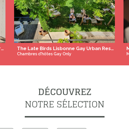
Maison naturiste idyllique et paisible à partager dans la forêt près de Nicosie, à Chypre, avec deux appartements indépendants mitoyens. Semaines de yoga naturiste : septembre et octobre 2026.
Chambres d'hôtes Gay Only
A
DÉCOUVREZ
NOTRE SÉLECTION