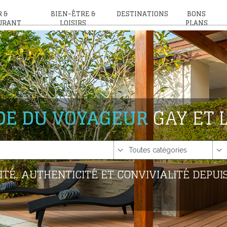
 &
BIEN-ÊTRE &
DESTINATIONS
BONS
URANT
LOISIRS
PLANS
IDE DU VOYAGEUR
GAY ET 
ITÉ, AUTHENTICITÉ ET CONVIVIALITÉ DEPUIS