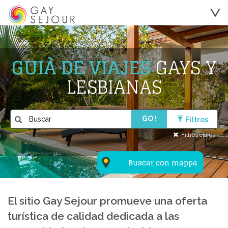
GUIÀ DE VIAJES
GAYS Y
LESBIANAS
GO !
Filtros
Filtros claros
Buscar con mappa
El sitio Gay Sejour promueve una oferta
turística de calidad dedicada a las