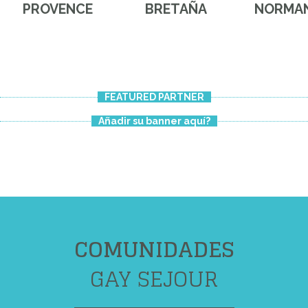
PROVENCE
BRETAÑA
NORMAN
FEATURED PARTNER
Añadir su banner aquí?
COMUNIDADES
GAY SEJOUR