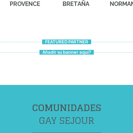
PROVENCE
BRETAÑA
NORMAN
FEATURED PARTNER
Añadir su banner aquí?
COMUNIDADES
GAY SEJOUR