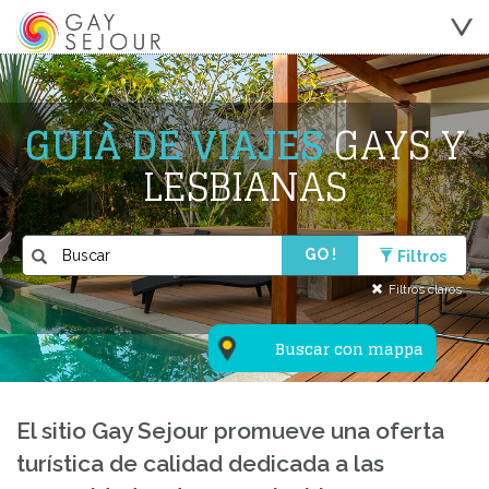
GUIÀ DE VIAJES
GAYS Y
LESBIANAS
GO !
Filtros
Filtros claros
Buscar con mappa
El sitio Gay Sejour promueve una oferta
turística de calidad dedicada a las