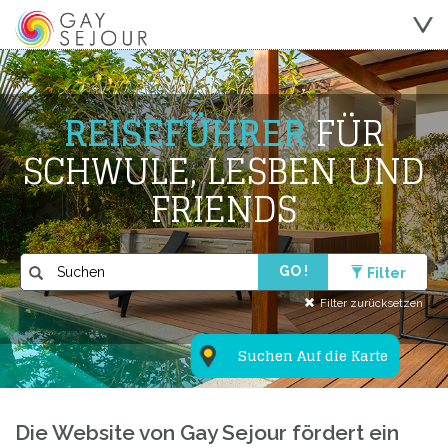
REISEFÜHRER
FÜR
SCHWULE, LESBEN UND
FRIENDS
GO !
Filter
Filter zurücksetzen
Suchen Auf die Karte
Die Website von Gay Sejour fördert ein