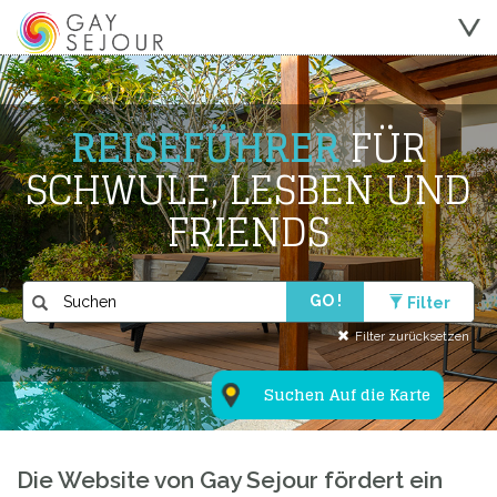
REISEFÜHRER
FÜR
SCHWULE, LESBEN UND
FRIENDS
GO !
Filter
Filter zurücksetzen
Suchen Auf die Karte
Die Website von Gay Sejour fördert ein