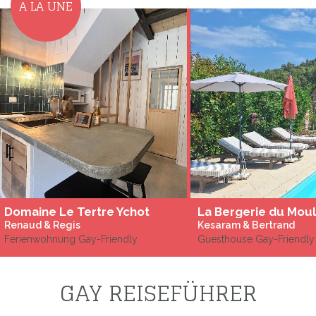
A LA UNE
Domaine Le Tertre Ychot
La Bergerie du Moul
Renaud & Regis
Kesaram & Bertrand
Ferienwohnung Gay-Friendly
Guesthouse Gay-Friendly
GAY REISEFÜHRER